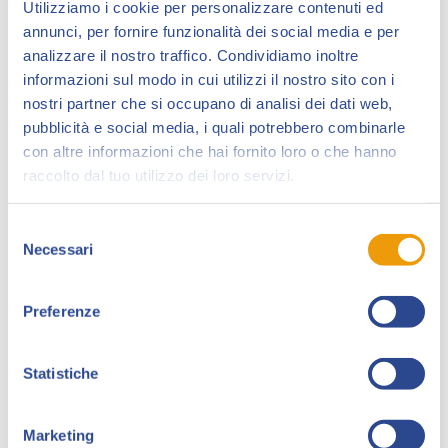
Utilizziamo i cookie per personalizzare contenuti ed
annunci, per fornire funzionalità dei social media e per
analizzare il nostro traffico. Condividiamo inoltre
informazioni sul modo in cui utilizzi il nostro sito con i
nostri partner che si occupano di analisi dei dati web,
pubblicità e social media, i quali potrebbero combinarle
con altre informazioni che hai fornito loro o che hanno
raccolto dal tuo utilizzo dei loro servizi.
Sergio Algozzino
scrive, disegna e colora fumetti
Selezione
per le principali case editrici di settore italiane.
Necessari
del
consenso
Collabora dal 2016 con
Sergio Bonelli Editore
, a
Dylan Dog
, dal 2021 con
Walt Disney Company
per
Preferenze
vari volumi a fumetti ed è una firma ormai nota sulla
rivista
Linus
.
Statistiche
Il suo ultimo libro a fumetti è
Crossroad Comics
, edito
da
Oblomov Edizioni.
Marketing