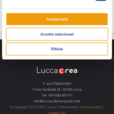
Ha firmato altri libri a fumetti per
Tunuè, Feltrinelli,
Beccogiallo
, alcuni tradotti in diversi paesi.
Accetta tutti
Accetta selezionati
Rifiuta
P. Iva 01966320465
Corso Garibaldi 53 - 55100 Lucca
Tel. +39 0583 401711
info@luccacollezionando.com
© Copyright 2016-2024 |
Lucca Collezionando
|
privacy policy
|
cookies info