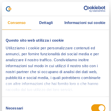
Sabato 23 marzo:
ore 9.00 allestimento, pulizia e calibratura dei campi
da gioco-
Consenso
Dettagli
Informazioni sui cookie
ore 9.30 – fino alle 13.00 sedute di allenamento degli
atleti del Subbuteo Club Pantere Lucca e qualche
Questo sito web utilizza i cookie
partita dinostrativa.
Utilizziamo i cookie per personalizzare contenuti ed
dalle 13.00 alle 14.30 pausa (si continuerà a fare
annunci, per fornire funzionalità dei social media e per
qualche partita)
analizzare il nostro traffico. Condividiamo inoltre
informazioni sul modo in cui utilizzi il nostro sito con i
Nel pomeriggio triangolare tra
nostri partner che si occupano di analisi dei dati web,
pubblicità e social media, i quali potrebbero combinarle
Pantere Lucca, Atletico Pisa e Seagulls Viareggio
con altre informazioni che hai fornito loro o che hanno
14.30 Pantere Lucca vs Seagulls Viareggio
raccolto dal tuo utilizzo dei loro servizi.
15.15 Seagulls Viareggio vs Atletico Pisa
Selezione
Necessari
16.00 Atletico Pisa vs Pantere Lucca
del