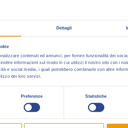
Silvia Califano
nasce a Roma nel 1984. Dopo i
Dettagli
studi all’Università di Roma La Sapienza e alla
2009, dopo la laurea triennale in Letteratura, M
ookie
fumetto collaborando con
Aurea Editoriale
,
nalizzare contenuti ed annunci, per fornire funzionalità dei socia
Lanciostory
su sceneggiatura di Lorenzo Bartol
inoltre informazioni sul modo in cui utilizzi il nostro sito con i n
Dal 2010 al 2011 pubblica tre numeri della qua
icità e social media, i quali potrebbero combinarle con altre inform
lizzo dei loro servizi.
Editoriale, per poi approdare nel 2012 alla
Ser
Nello stesso anno inizia la collaborazione co
prima come layout artist, poi come inchiostratr
Preferenze
Statistiche
Nel 2017 esce in edicola il suo terzo e ultimo
Audace
di Bonelli sulla serie
Il Confine
, compar
ufficialmente come disegnatrice regolare di
Dy