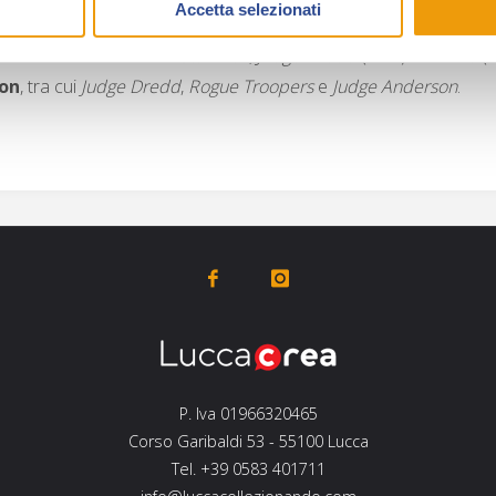
Accetta selezionati
A partire dal 2018 continua a lavorare per il 
come
Star Trek
,
Judge Dredd
(
IDW
) ed
Elvira
(
ion
, tra cui
Judge Dredd
,
Rogue Troopers
e
Judge Anderson
.
P. Iva 01966320465
Corso Garibaldi 53 - 55100 Lucca
Tel. +39 0583 401711