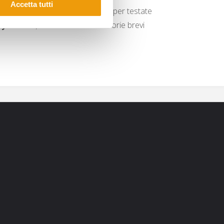
Accetta tutti
mercato statunitense, disegnando per testate
Dynamite
). Dal 2021 realizza storie brevi