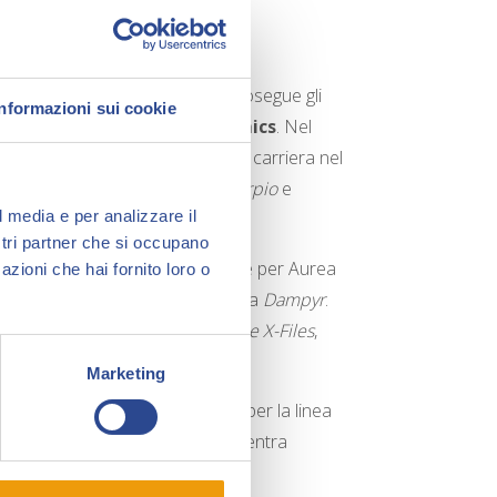
l diploma di Liceo Classico, prosegue gli
Informazioni sui cookie
Scuola Internazionale di Comics
. Nel
usica e Spettacolo, inizia la sua carriera nel
 realizzando storie brevi per
Skorpio
e
l media e per analizzare il
i.
ostri partner che si occupano
rta stagione di
John Doe
, sempre per Aurea
azioni che hai fornito loro o
gio Bonelli Editore
sulla testata
Dampyr
.
n
IDW Publishing
per la serie
The X-Files
,
ice e infine come disegnatrice.
Marketing
Dampyr
, mentre nel 2020 lavora per la linea
endo in alcuni volumi. Dal 2024 entra
lan Dog
.