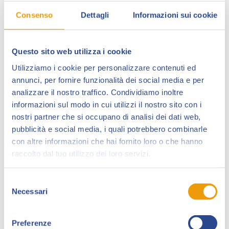
Consenso
Dettagli
Informazioni sui cookie
Questo sito web utilizza i cookie
Utilizziamo i cookie per personalizzare contenuti ed
annunci, per fornire funzionalità dei social media e per
analizzare il nostro traffico. Condividiamo inoltre
informazioni sul modo in cui utilizzi il nostro sito con i
Sudario Brando è un disegnatore professionista che
nostri partner che si occupano di analisi dei dati web,
esordisce nel 2014 per l’editore Play-Seven,
pubblicità e social media, i quali potrebbero combinarle
disegnando “Crom il Segreto dell’Acciaio” e la biografia
con altre informazioni che hai fornito loro o che hanno
a fumetti del calciatore Fabrizio Ravanelli.
raccolto dal tuo utilizzo dei loro servizi.
Nel 2015 illustra una personale versione dei 22 Arcani
Selezione
Maggiori. Nel 2016 disegna un episodio all’interno del
Necessari
del
secondo volume di “Robotics”, per Shockdom . Nel
consenso
2017 l’editore “Le Piccole Pagine”, pubblica un saggio
illustrato sull’opera a fumetti on-line di Sudario, dal
Preferenze