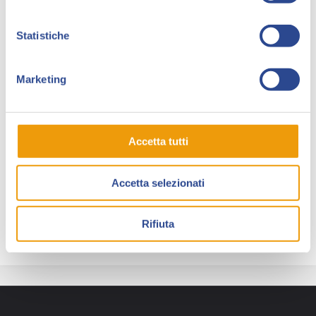
titolo “Chi è Sudario Brando?”. Nel 2018 disegna un
episodio del serial “Dragonero Adventures” per
Statistiche
Sergio Bonelli Editore.
Esordisce come autore completo con la rivista
Marketing
“FGIUS!” (edizioni Vitercomix), nell’ottobre 2018. Nel
2019 disegna le avventure di SuperMarx per il
quotidiano “Il Manifesto” e dal 2020 collabora con
Accetta tutti
l’inserto del Corriere della Sera “La Lettura”,
realizzando storie brevi su testi di Giuseppe Pollicelli.
Accetta selezionati
Sudario Brando è ospite di Lucca Collezionando 2022
in collaborazione con Biblioteca delle Nuvole.
Rifiuta