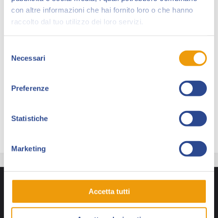
dedicato alla vendita delle tavole originali.
con altre informazioni che hai fornito loro o che hanno
A Collezionando 2018 il suo stand presenterà dai più
raccolto dal tuo utilizzo dei loro servizi.
importanti
maestri del fumetto italiano
(come
Gipi, Hugo Pratt, Ivo Milazzo, Anna Brandoli, Massimo
Selezione
Carnevale), ai
mostri sacri del fumetto USA
(come
Necessari
del
Kirby, Buscema e Ditko), ai
nuovi talenti
come
consenso
Andrea Bruno, Armentaro e tantissimi altri autori
Preferenze
eccezionali, senza scordare il
mondo bonelliano
con i mille volti di Dylan Dog e degli altri indimenticabili
personaggi.
Statistiche
Marketing
Accetta tutti