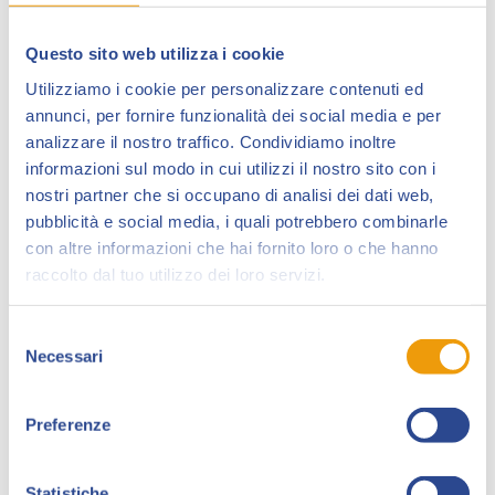
Contest
, realizzato in collaborazione con Magic
Dreams. Da Goldrake alle maghette, dalle Gaiking alle
Questo sito web utilizza i cookie
principesse, cinquanta cosplayer sfileranno nell’Area
Utilizziamo i cookie per personalizzare contenuti ed
Lounge di Collezionando, davanti al pubblico e a una
annunci, per fornire funzionalità dei social media e per
giuria d’eccezione formata da Giorgia Vecchini (aka
analizzare il nostro traffico. Condividiamo inoltre
Giorgia Cosplay), il cantante e performer Massimiliano
informazioni sul modo in cui utilizzi il nostro sito con i
Poggi, e Caterina Rocchi, autrice ed esperta di manga
nostri partner che si occupano di analisi dei dati web,
e direttrice della Lucca Manga School. Madrina,
pubblicità e social media, i quali potrebbero combinarle
organizzatrice e conduttrice della gara sarà Letizia
con altre informazioni che hai fornito loro o che hanno
Cosplay, al secolo Letizia Livornese, che accoglierà e
raccolto dal tuo utilizzo dei loro servizi.
guiderà i partecipanti al giudizio della giuria, fino alla
proclamazione dei vincitori.
Selezione
Necessari
del
Al termine della premiazione, dalle ore 16,30, via a
consenso
una sfida inedita:
Dischi, maghette, fiori, caprette
, il
momento clou in cui la passione per gli anni ’80 e le
Preferenze
sigle dei cartoni saranno protagoniste, una vera e
propria gara sullo stile di Sarabanda. Nell’Area Lounge
Statistiche