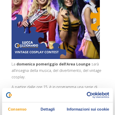
La
domenica pomeriggio dell’Area Lounge
sarà
all’insegna della musica, del divertimento, del vintage
cosplay.
A partire dalle ore 15, è in programma una serie di
appuntamenti dedicati agli appassionati di tutte le
età, per concludere in bellezza l’edizione 2024. Si
parte con le eroine e gli eroi di fumetti e cartoni anni
Consenso
Dettagli
Informazioni sui cookie
‘70 e ‘80 che saranno il tema del
Vintage Cosplay