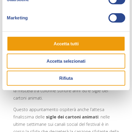
del Polo Fiere, si contenderanno la vittoria finale due
squadre vip: tornano Giorgia Vecchini, Massimiliano
Poggi e Letizia Cosplay, e le due squadre saranno
Marketing
completate da Sergio Algozzino (autore di fumetti e di
libri, tra cui Memorie a 8 bit, e autore del poster di
Collezionando 2023); Bigo, al secolo David Bigotti,
Accetta tutti
autore e fumettista, e Domenico Bottalico,
“popculturalista” a 360 gradi, volto e penna di Cultura
Pop (media partner di Collezionando) esperto dei
Accetta selezionati
mondi vintage. A condurre la gara, un nome
d’eccezione: DJ Osso, l’esplosivo e raffinato musicista
Rifiuta
e DJ, amato dal pubblico per la sua musica “happy” e
la miscela tra colonne sonore anni ‘80 e sigle dei
cartoni animati.
Questo appuntamento ospiterà anche l’attesa
finalissima delle
sigle dei cartoni animati
: nelle
ultime settimane sui canali social del festival è in
corso la sfida che decreterà la canzone sfidante della