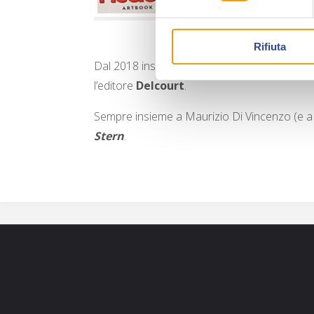
Rifiuta
Dal 2018 insegna alla scuola di fumetto
Bug
l’editore
Delcourt
.
Sempre insieme a Maurizio Di Vincenzo (e a E
Stern
.