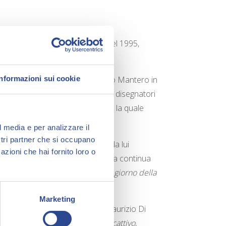
ce in una storia di
Max Living
del 1995,
er
L’Intrepido
.
 anni, dove collabora con Maurizio Mantero in
Informazioni sui cookie
 entra a far parte dello staff dei disegnatori
a di
Sergio Bonelli Editore
per la quale
l media e per analizzare il
ostri partner che si occupano
 26, viene pubblicata una storia da lui
azioni che hai fornito loro o
i Maurizio Di Vincenzo. La sinergia continua
eat
) e nel n. 366 di
Dylan Dog – Il giorno della
Marketing
onelli, realizzando, insieme a Maurizio Di
 Le origini
, con la storia
Cuore cattivo
,