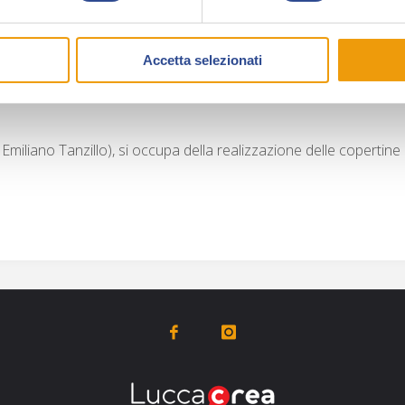
pubblicata nel
Dylan Dog Oldboy
n. 2 e con
Le 
Oldboy
n.11.
Accetta selezionati
s Academy
. Nel 2019 ha collaborato con Makyo al volume
Les
miliano Tanzillo), si occupa della realizzazione delle copertin