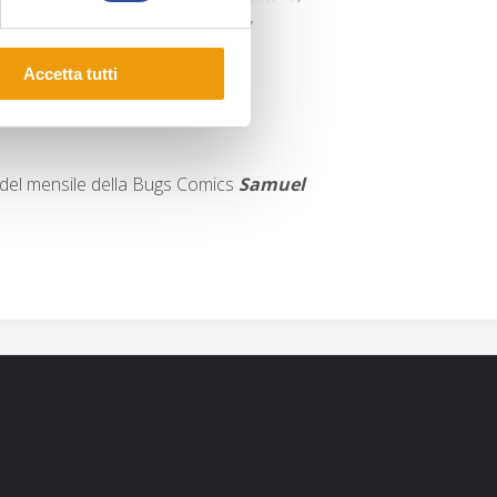
pareti del cervello
nel
Dylan Dog
Accetta tutti
 Pierres Rouges, Tome 2
per
e del mensile della Bugs Comics
Samuel