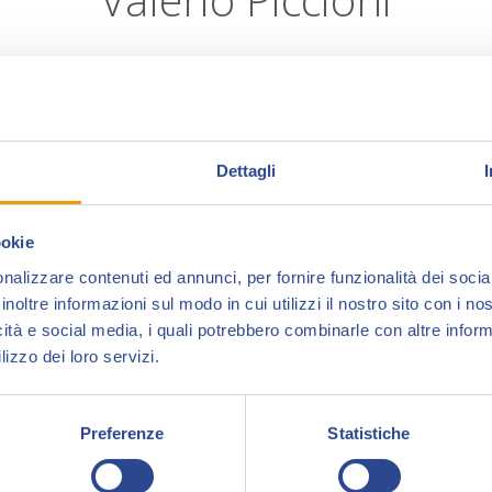
Valerio Piccioni
, disegnatore romano, esordis
edita da L’Arca Perduta e in due storie brevi p
In seguito, si trasferisce a Genova per alcuni
Dettagli
un episodio di
Zona X (Il segreto della magia)
ed
di J
ulia: Le avventure di una criminologa
, testat
ookie
pubblica 17 numeri.
nalizzare contenuti ed annunci, per fornire funzionalità dei socia
inoltre informazioni sul modo in cui utilizzi il nostro sito con i n
Nel febbraio del 2016, sul
Maxi Dylan Dog
n.
icità e social media, i quali potrebbero combinarle con altre inform
disegnata, dal titolo
Il lago nero
, per le chine d
lizzo dei loro servizi.
nel
Dylan Dog Color Fest
n. 18 (
Diabolo The Gr
famiglia
.
Preferenze
Statistiche
Prosegue poi la collaborazione con la Sergio B
Vincenzo, il n. 1 e il n. 4 della mini serie
Zagor –