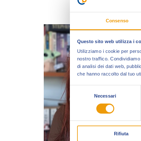
Consenso
Questo sito web utilizza i c
Utilizziamo i cookie per perso
nostro traffico. Condividiamo 
di analisi dei dati web, pubbl
che hanno raccolto dal tuo uti
Selezione
Necessari
del
consenso
Rifiuta