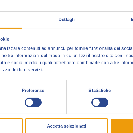
Dettagli
Yasmina Pani
è laureata in lettere classiche e
Lavora come insegnante e
divulgatrice onli
ookie
varie riviste.
nalizzare contenuti ed annunci, per fornire funzionalità dei socia
inoltre informazioni sul modo in cui utilizzi il nostro sito con i n
Si occupa di bufale linguistiche e nel 2022 ha p
icità e social media, i quali potrebbero combinarle con altre inform
senza problema
(
Ediuni
).
lizzo dei loro servizi.
Preferenze
Statistiche
Accetta selezionati