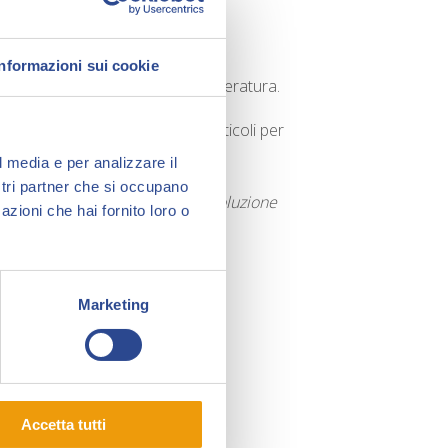
Informazioni sui cookie
 specializzata in linguistica e letteratura.
ne
, oltre a scrivere editoriali e articoli per
l media e per analizzare il
ostri partner che si occupano
ubblicato il saggio
Schwa: una soluzione
azioni che hai fornito loro o
Marketing
Accetta tutti