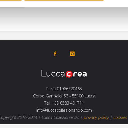
P. Iva 01966320465
Corso Garibaldi 53 - 55100 Lucca
Tel. +39 0583 401711
info@luccacollezionando.com
opyright 2016-2024 |
Lucca Collezionando
|
privacy policy
|
cookies 