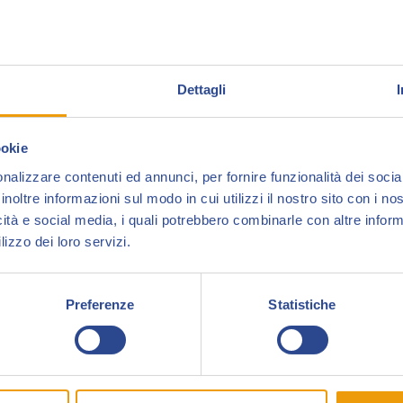
Dettagli
ookie
nalizzare contenuti ed annunci, per fornire funzionalità dei socia
inoltre informazioni sul modo in cui utilizzi il nostro sito con i n
icità e social media, i quali potrebbero combinarle con altre inform
lizzo dei loro servizi.
bblicazione ufficiale del forum dello Spirito con la Scure, presente
Preferenze
Statistiche
ood Monitor – Ristampa”.
one il secondo volume dedicato alle storie che apparivano in ap