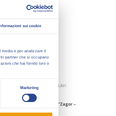
Informazioni sui cookie
l media e per analizzare il
ostri partner che si occupano
azioni che hai fornito loro o
rà i 2 nuovi volumi della collana Libri:
Marketing
pendice sulle mitiche strisce di
“Zagor –