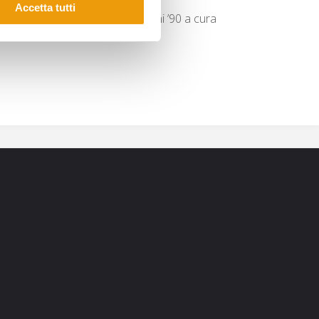
Accetta tutti
ella rivista che usciva negli anni ’90 a cura