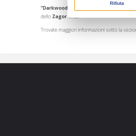
Rifiuta
“Darkwood Monitor – Ristampa”
invece è
dello
Zagor Club
.
Trovate maggiori informazioni sotto la sezi