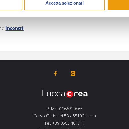
Accetta selezionati
 la riproposta integrale in volume unico dei 6 numeri più annual d
one
Incontri
.
P. Iva 01966320465
Corso Garibaldi 53 - 55100 Lucca
Tel. +39 0583 401711