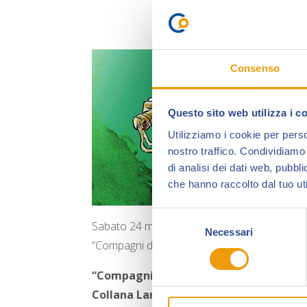
Consenso
Questo sito web utilizza i c
Utilizziamo i cookie per perso
nostro traffico. Condividiamo 
di analisi dei dati web, pubbl
che hanno raccolto dal tuo uti
Selezione
Sabato 24 marzo
“SCLS Magazine”
, la pu
Necessari
del
“Compagni d’avventura di Zagor 2” e “Darkw
consenso
“Compagni d’avventura di Zagor 2”
prop
Collana Lampo”
.