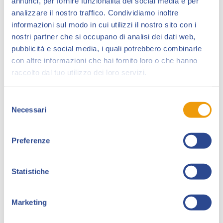
annunci, per fornire funzionalità dei social media e per
analizzare il nostro traffico. Condividiamo inoltre
informazioni sul modo in cui utilizzi il nostro sito con i
nostri partner che si occupano di analisi dei dati web,
pubblicità e social media, i quali potrebbero combinarle
con altre informazioni che hai fornito loro o che hanno
raccolto dal tuo utilizzo dei loro servizi.
Selezione
Andrea Michielotto
nasce per partenogenesi da un
Necessari
del
altro organismo pluricellulare chiamato Andrea
consenso
Michielsette.
Preferenze
È considerato uno dei maggiori narratori viventi in
uzbeko, anche se crede di scrivere in italiano.
Attualmente lavora come ghost writer di
Domenico
Statistiche
Scilipoti
.
Andrea Michielotto è ospite di Collezionando 2019 in
Marketing
collaborazione con
Shockdom
.