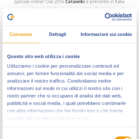
speciali online? Dal 2016
Catawiki
è presente in Italia
e permette a tutti gli appassionati di collezionismo di
acquistare attraverso le aste online oggetti da
collezione provenienti da tutta Europa in modo sicuro
e veloce.
Consenso
Dettagli
Informazioni sui cookie
Ogni settimana Catawiki organizza più di
300 aste in
80 diverse categorie
con lotti selezionati e valutati
Questo sito web utilizza i cookie
da esperti del settore. Sono ben 8 le aste dedicate a
Utilizziamo i cookie per personalizzare contenuti ed
fumetti e tavole originali italiane e internazionali che
annunci, per fornire funzionalità dei social media e per
ogni settimana prendono il via sul sito.
analizzare il nostro traffico. Condividiamo inoltre
Gli appassionati potranno trovare
tavole e
informazioni sul modo in cui utilizzi il nostro sito con i
illustrazioni
di autori del calibro di Hugo Pratt, Milo
nostri partner che si occupano di analisi dei dati web,
Manara, Eleuteri Serpieri, Guido Crepax, Tanino
pubblicità e social media, i quali potrebbero combinarle
con altre informazioni che hai fornito loro o che hanno
Liberatore e così via, ma anche lotti che hanno come
raccolto dal tuo utilizzo dei loro servizi.
oggetto volumi in prima edizione o
rari albi
dagli anni
Trenta a oggi.
Selezione
Oltre alle aste settimanali ci sono quelle tematiche,