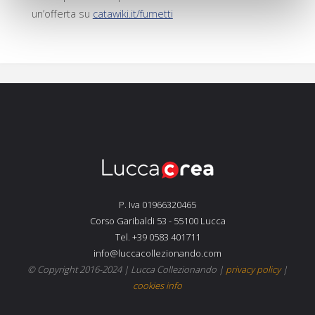
un’offerta su
catawiki.it/fumetti
P. Iva 01966320465
Corso Garibaldi 53 - 55100 Lucca
Tel. +39 0583 401711
info@luccacollezionando.com
© Copyright 2016-2024 |
Lucca Collezionando
|
privacy policy
|
cookies info