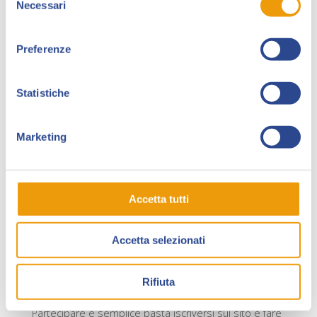
Necessari
del
dedicate ad argomenti o eventi specifici: per
consenso
esempio, quella con lotti legati solo a
Tex Willer
, o
Preferenze
quella organizzata per festeggiare l’anniversario della
nascita di
Hugo Pratt
(90 anni).
Statistiche
I protagonisti però non sono solo fumetti italiani:
numerose aste sono dedicate al mondo
Disney
, ai
comic book USA e al mercato franco/belga. Non
Marketing
mancano anche qui aste tematiche come quella
dedicata a Hergé e
Tintin
.
Nella seppur breve vita del sito, i risultati degni di
Accetta tutti
nota delle aste in questa categoria sono stati
numerosi, come l’aggiudicazione di un’edizione
Accetta selezionati
alternativa della storia Tintin “L’Ile Noire” (“L’isola nera”),
una delle 3 copie rimaste in circolazione, all’incredibile
Rifiuta
cifra di € 68.501.
Partecipare è semplice basta iscriversi sul sito e fare