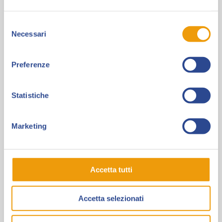
del
Selezione
cinema"
Necessari
del
consenso
Preferenze
Statistiche
Marketing
Accetta tutti
Accetta selezionati
Maestria e versatilità: L’arte