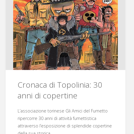
di
Emanuele
Taglietti"
Cronaca di Topolinia: 30
anni di copertine
L’associazione torinese Gli Amici del Fumetto
ripercorre 30 anni di attività fumettistica
attraverso l’esposizione di splendide copertine
della sua storica…