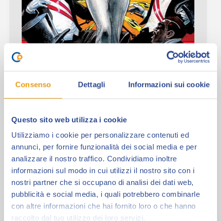
Le dive del cinema
Consenso
Dettagli
Informazioni sui cookie
L’Associazione La Nona Arte è orgogliosa di
Questo sito web utilizza i cookie
presentare il portfolio “Le Dive del Cinema” di
Massimo Rotundo, su cui sarà…
Utilizziamo i cookie per personalizzare contenuti ed
annunci, per fornire funzionalità dei social media e per
analizzare il nostro traffico. Condividiamo inoltre
informazioni sul modo in cui utilizzi il nostro sito con i
nostri partner che si occupano di analisi dei dati web,
"Le
Leggi
pubblicità e social media, i quali potrebbero combinarle
con altre informazioni che hai fornito loro o che hanno
dive
raccolto dal tuo utilizzo dei loro servizi.