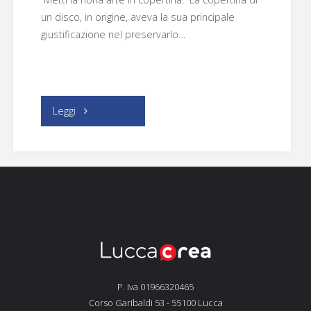
un disco, in origine, aveva la sua principale
giustificazione nel preservarlo…
"Vinile
Leggi
a
fumetti"
P. Iva 01966320465
Corso Garibaldi 53 - 55100 Lucca