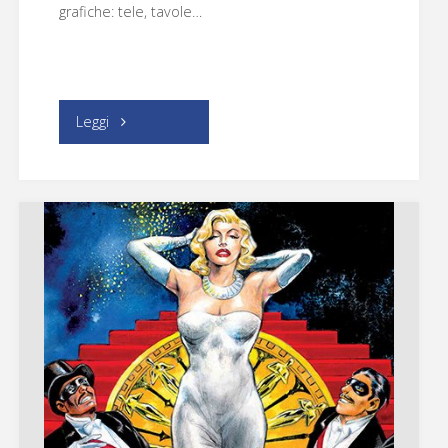
grafiche: tele, tavole…
"Futuro
Leggi
anteriore
–
Oil
Robots"