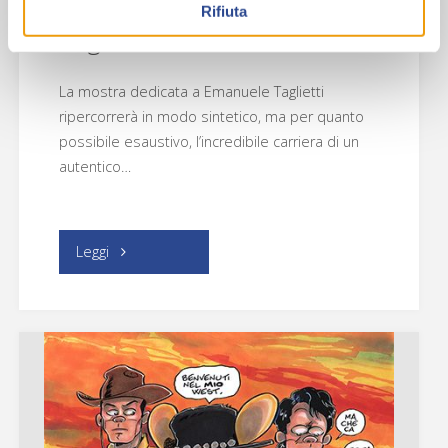
illustrativa di Emanuele
Rifiuta
Taglietti
La mostra dedicata a Emanuele Taglietti
ripercorrerà in modo sintetico, ma per quanto
possibile esaustivo, l’incredibile carriera di un
autentico…
"Maestria
Leggi
e
versatilità:
L’arte
illustrativa