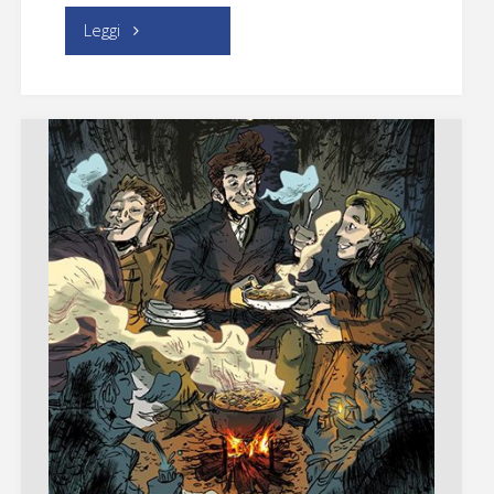
"Passo
Leggi
a
due"