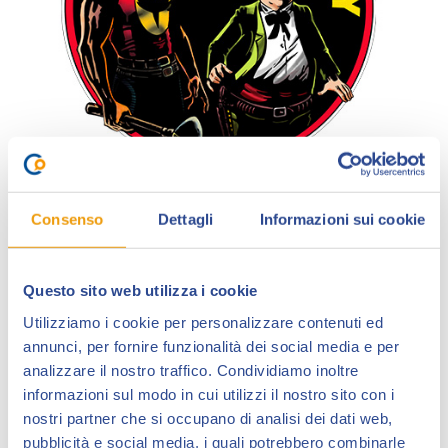
Il
Forum Zagor Te Nay
, la cosiddetta “Darkwood del
Consenso
Dettagli
Informazioni sui cookie
web”, da oltre dieci anni rappresenta un importante
punto di riferimento per tutti quelli che seguono e
vivono con interesse ogni avvenimento correlato al
Questo sito web utilizza i cookie
personaggio
Zagor
.
Utilizziamo i cookie per personalizzare contenuti ed
Commenti alle storie, sondaggi, anticipazioni, raduni e
annunci, per fornire funzionalità dei social media e per
proposte, sono solo alcune fra le molteplici attività
analizzare il nostro traffico. Condividiamo inoltre
che il gruppo offre da sempre. Una passione senza
informazioni sul modo in cui utilizzi il nostro sito con i
confini e senza età, espressa anche con una
nostri partner che si occupano di analisi dei dati web,
caratteristica che lo rende davvero unico, nel pur
pubblicità e social media, i quali potrebbero combinarle