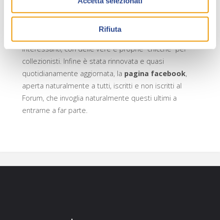
Accetta selezionati
Da poco tempo affianca il Forum anche il canale
Youtube, lo
Zagor Te Nay On air
, che offre la
Rifiuta
possibilità di ammirare video inediti e assolutamente
interessanti, con delle vere e proprie “chicche” per
collezionisti. Infine è stata rinnovata e quasi
quotidianamente aggiornata, la
pagina facebook
,
aperta naturalmente a tutti, iscritti e non iscritti al
Forum, che invoglia naturalmente questi ultimi a
entrarne a far parte.