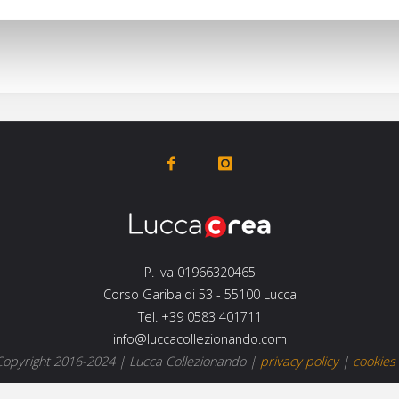
P. Iva 01966320465
Corso Garibaldi 53 - 55100 Lucca
Tel. +39 0583 401711
info@luccacollezionando.com
opyright 2016-2024 |
Lucca Collezionando
|
privacy policy
|
cookies 