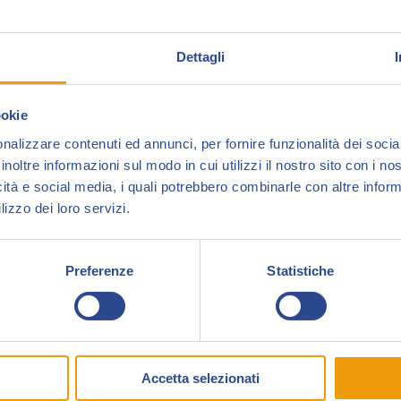
Dettagli
Menhir Edizioni
è una casa editrice nata nel 200
della Lapis Lapsus Edizioni, marchi presenti da p
ookie
Menhir Edizioni porta a Collezionando 2018 una 
nalizzare contenuti ed annunci, per fornire funzionalità dei socia
Morto”
, il suo personaggio più famoso, in tiratura
inoltre informazioni sul modo in cui utilizzi il nostro sito con i n
icità e social media, i quali potrebbero combinarle con altre inform
lizzo dei loro servizi.
Preferenze
Statistiche
Accetta selezionati