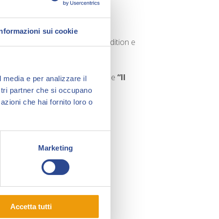
Informazioni sui cookie
9 dalla fusione della Pinguin’s Edition e
iù di un decennio sul mercato.
nuova versione della statuetta de
“Il
l media e per analizzare il
 limitata di 50 pezzi.
ostri partner che si occupano
azioni che hai fornito loro o
Marketing
Accetta tutti