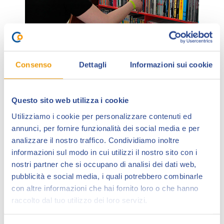
Consenso
Dettagli
Informazioni sui cookie
Questo sito web utilizza i cookie
Ovviamente a Lucca Collezionando 2022 non può
Utilizziamo i cookie per personalizzare contenuti ed
mancare la grande editoria del fumetto da collezione,
annunci, per fornire funzionalità dei social media e per
italiano, americano e giapponese, da una parte con le
analizzare il nostro traffico. Condividiamo inoltre
pubblicazioni Edizioni BD/JPop, Sergio Bonelli Editore e
informazioni sul modo in cui utilizzi il nostro sito con i
Feltrinelli Comics nello stand powered by Games
nostri partner che si occupano di analisi dei dati web,
Academy Funside, e dall’altra con le pubblicazioni
pubblicità e social media, i quali potrebbero combinarle
Edizioni Star Comics, Panini e Planet Manga nello
con altre informazioni che hai fornito loro o che hanno
stand powered by Il Collezionista, le due grandi
raccolto dal tuo utilizzo dei loro servizi.
librerie tematiche di Lucca Collezionando.