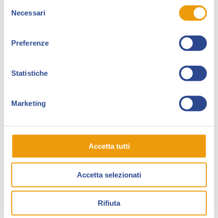
Selezione
Un’occasione non solo per acquistare i titoli più amati
Necessari
del
e i bestseller, ma anche per esplorare le nuove
consenso
frontiere del mondo del fumetto e del manga,
recuperare i volumi mancanti per le proprie collezioni
Preferenze
e conoscere i titoli che hanno fatto la storia della
Nona Arte.
Statistiche
A Lucca Collezionando inoltre saranno presenti per
firmacopie e chiacchiere con i lettori anche gli autori
Marketing
di BD Next, il progetto di Edizioni BD dedicato ai
giovani esordienti italiani: Alessandro Ripane (“Ramon
hai sgarrato”), Catelani & Fabbri (“Tristerio e Vanglorio”)
Accetta tutti
e Delia Parise (“Gli Squalificati”).
E ancora non mancheranno editori come Tunué, che
Accetta selezionati
presenterà la nuova serie “7CRIMINI” che unisce la
passione per il crime alla conoscenza del Diritto; ed
Edizioni NPE, Segni D’Autore, Kleiner Flug, Double Shot,
Rifiuta
Allagalla Editore, Elara e Bugs Comics, con una