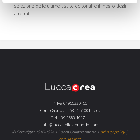
selezione delle ultime uscite editoriali e il meglio degli
arretrati.
P. Iva 01966320465
Corso Garibaldi 53 - 55100 Lucca
Tel. +39 0583 401711
info@luccacollezionando.com
© Copyright 2016-2024 |
Lucca Collezionando
|
privacy policy
|
cookies info