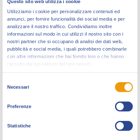
Questo sito web utilizza i cookie
Utilizziamo i cookie per personalizzare contenuti ed
annunci, per fornire funzionalità dei social media e per
analizzare il nostro traffico. Condividiamo inoltre
informazioni sul modo in cui utilizzi il nostro sito con i
nostri partner che si occupano di analisi dei dati web,
pubblicità e social media, i quali potrebbero combinarle
con altre informazioni che hai fornito loro o che hanno
raccolto dal tuo utilizzo dei loro servizi.
Selezione
Il poster dell’edizione è firmato da un artista
Necessari
del
d’eccezione come Werther Dell’Edera, ospite d’onore
consenso
di Lucca Collezionando 2022, già vincitore agli Eisner
Preferenze
Award e ai Lucca Comics Award con “Something Is
Killing the Children” (Edizioni BD).
Statistiche
L’autore ci riporta alle atmosfere dei fumetti anni ‘60 e
ai colori di Jack Kirby, dove una futuristica lettrice gode