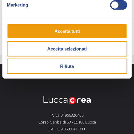
della lettura a bordo di un robot dal sapore
Marketing
nipponico.
Potete trovare il poster ad alta risoluzione da
scaricare a fondo pagina.
Accetta tutti
Accetta selezionati
Rifiuta
P. Iva 01966320465
Corso Garibaldi 53 - 55100 Lucca
Tel. +39 0583 401711