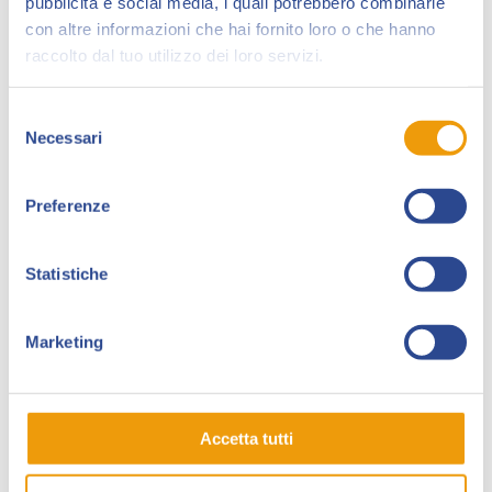
nel 1988 per mano di Sergio Chiodini e svolge
pubblicità e social media, i quali potrebbero combinarle
con altre informazioni che hai fornito loro o che hanno
numerose attività, tra cui recupero del settimanale e
raccolto dal tuo utilizzo dei loro servizi.
organizzazione di mostre e convegni.
Rappresenta inoltre un punto di riferimento per i
Selezione
collezionisti, stipulando convenzioni con società o
Necessari
del
ditte, coordinando lo scambio e pubblicando elenchi
consenso
e indirizzi utili.
Preferenze
Statistiche
Marketing
Accetta tutti