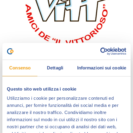
“Il Vittorioso” è stato un settimanale culturale “forte –
Consenso
Dettagli
Informazioni sui cookie
lieto – leale – generoso”, pubblicato tra il 1932 e il
1966.
Questo sito web utilizza i cookie
Fortemente voluto dall’Azione Cattolica, si rivolgeva
Utilizziamo i cookie per personalizzare contenuti ed
alle nuove generazioni e a oggi può essere
annunci, per fornire funzionalità dei social media e per
considerato la vera scuola del fumetto italiano e non
analizzare il nostro traffico. Condividiamo inoltre
solo.
informazioni sul modo in cui utilizzi il nostro sito con i
L’Associazione Nazionale Amici del Vittorioso nasce
nostri partner che si occupano di analisi dei dati web,