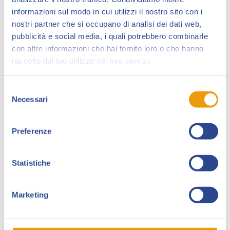
informazioni sul modo in cui utilizzi il nostro sito con i
nostri partner che si occupano di analisi dei dati web,
pubblicità e social media, i quali potrebbero combinarle
con altre informazioni che hai fornito loro o che hanno
raccolto dal tuo utilizzo dei loro servizi.
Selezione
Necessari
del
Mangaka e pittore, ha pubblicato il suo primo manga
consenso
a 18 anni.
Oggi le sue tele vengono esposte nelle gallerie di
Preferenze
tutto il mondo.
Arriva direttamente dal Giappone per iniziare il
Statistiche
secondo volume di Devil’s Relics, il manga che ha
disegnato lui e sul quale lavoreranno anche gli
insegnanti di Lucca Manga School.
Marketing