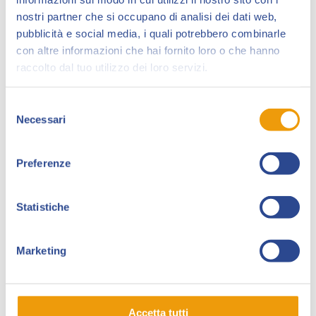
(realizzazione, restaurazione, conservazione,
nostri partner che si occupano di analisi dei dati web,
esposizione), analizzare gli andamenti di un
mercato
pubblicità e social media, i quali potrebbero combinarle
molto vivo ma ancora giovane (seguendo per i propri
con altre informazioni che hai fornito loro o che hanno
associati le principali aste dedicate), riflettere sul
raccolto dal tuo utilizzo dei loro servizi.
lavoro dei grandi
artisti
ma anche dei giovani, non
dimenticandosi degli esordienti (entrando nei loro
Selezione
studi e curiosando su tecniche, strumenti ed
Necessari
del
aneddoti), conoscere e condividere le storie di
consenso
collezionisti
, commercianti e appassionati in genere.
Preferenze
Il
manifesto
dell’associazione è una rivista che
esplora il mondo della Nona Arte e le opere che
Statistiche
essa ha prodotto. Considerata la continua richiesta di
arretrati, da parte di appassionati che ci hanno
conosciuto nel tempo, abbiamo pensato di realizzare
Marketing
dei volumi annuali, riproponendo gli articoli
fondamentali e le interviste più interessanti
precedentemente pubblicate.
Accetta tutti