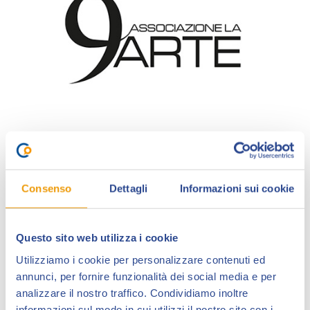
L’
Associazione La Nona Arte
nasce nel 2013 con
Consenso
Dettagli
Informazioni sui cookie
l’intento di condividere la passione per il
collezionismo degli originali, le copie uniche grazie alle
quali il fumetto prende vita. Cartoncino, matita, china,
Questo sito web utilizza i cookie
colori e l’immancabile, beninteso metaforico, “sudore
Utilizziamo i cookie per personalizzare contenuti ed
dell’artista”.
annunci, per fornire funzionalità dei social media e per
analizzare il nostro traffico. Condividiamo inoltre
L’associazione vuole approfondire
tecniche
informazioni sul modo in cui utilizzi il nostro sito con i