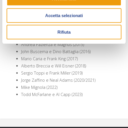
Dal 2014 a oggi, le pubblicazioni hanno approfondito,
tramite
dossier
a volte monografici, i seguenti autori:
Accetta selezionati
Jack Kirby, Floyd Gottfredson, Claudio Castellini,
Antonio Rubino, Ivo Milazzo, Mike Deodato Jr.,
Rifiuta
Marco Soldi (2014)
Andrea Pazienza e Magnus (2015)
John Buscema e Dino Battaglia (2016)
Mario Caria e Frank King (2017)
Alberto Breccia e Will Eisner (2018)
Sergio Toppi e Frank Miller (2019)
Jorge Zaffino e Neal Adams (2020/2021)
Mike Mignola (2022)
Todd McFarlane e Al Capp (2023)